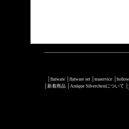
│
flatware
│
flatware set
│
teaservice
│
hollow
│
新着商品
│
Antique Silverchestについて
│